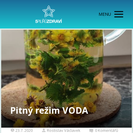
MENU
Pitný režim VODA
23.7. 2020
Rostislav Václavek
0 Komentářů