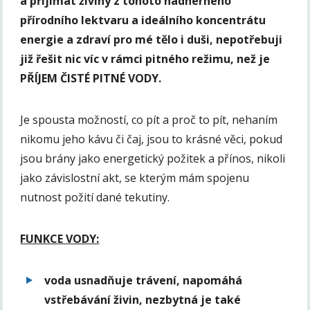
a přijímat živiny z tohoto nádherného
přírodního lektvaru a ideálního koncentrátu
energie a zdraví pro mé tělo i duši, nepotřebuji
již řešit nic víc v rámci pitného režimu, než je
PŘÍJEM ČISTÉ PITNÉ VODY.
Je spousta možností, co pít a proč to pít, nehaním
nikomu jeho kávu či čaj, jsou to krásné věci, pokud
jsou brány jako energetický požitek a přínos, nikoli
jako závislostní akt, se kterým mám spojenu
nutnost požití dané tekutiny.
FUNKCE VODY:
voda usnadňuje trávení, napomáhá
vstřebávání živin, nezbytná je také