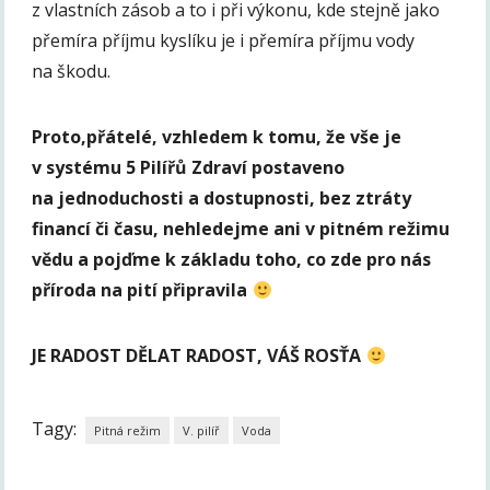
z vlastních zásob a to i při výkonu, kde stejně jako
přemíra příjmu kyslíku je i přemíra příjmu vody
na škodu.
Proto,přátelé, vzhledem k tomu, že vše je
v systému 5 Pilířů Zdraví postaveno
na jednoduchosti a dostupnosti, bez ztráty
financí či času, nehledejme ani v pitném režimu
vědu a pojďme k základu toho, co zde pro nás
příroda na pití připravila
JE RADOST DĚLAT RADOST, VÁŠ ROSŤA
Tagy:
Pitná režim
V. pilíř
Voda