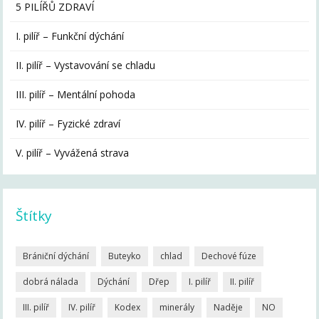
5 PILÍŘŮ ZDRAVÍ
I. pilíř – Funkční dýchání
II. pilíř – Vystavování se chladu
III. pilíř – Mentální pohoda
IV. pilíř – Fyzické zdraví
V. pilíř – Vyvážená strava
Štítky
Brániční dýchání
Buteyko
chlad
Dechové fúze
dobrá nálada
Dýchání
Dřep
I. pilíř
II. pilíř
III. pilíř
IV. pilíř
Kodex
minerály
Naděje
NO