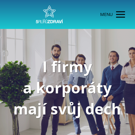
MENU
I firmy
a korporáty
mají svůj dech