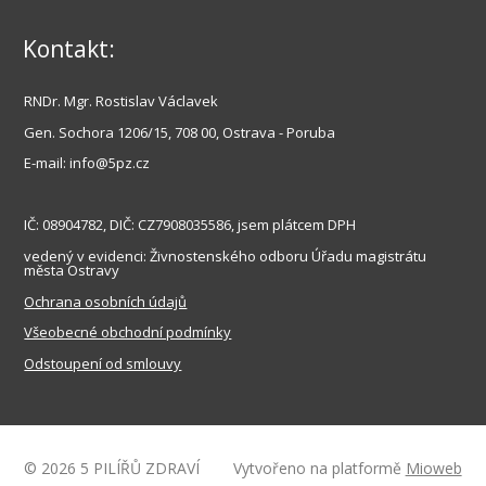
Kontakt:
RNDr. Mgr. Rostislav Václavek
Gen
. Sochora 1206/15, 708 00, Ostrava - Poruba
E-mail: info@5pz.cz
IČ: 08904782, DIČ: CZ7908035586, jsem plátcem DPH
vedený v evidenci: Živnostenského odboru Úřadu
magistrátu
města Ostravy
Ochrana osobních údajů
Všeobecné obchodní podmínky
Odstoupení od smlouvy
© 2026 5 PILÍŘŮ ZDRAVÍ
Vytvořeno na platformě
Mioweb