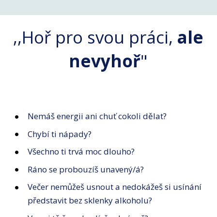
,,Hoř pro svou práci,
ale
nevyhoř
"
Nemáš energii ani chuť cokoli dělat?
Chybí ti nápady?
Všechno ti trvá moc dlouho?
Ráno se probouzíš unavený/á?
Večer nemůžeš usnout a nedokážeš si usínání
představit bez sklenky alkoholu?