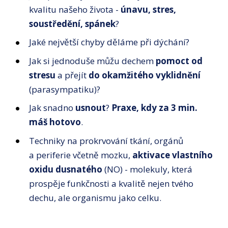
kvalitu našeho života -
únavu, stres,
soustředění, spánek
?
Jaké největší chyby děláme při dýchání?
Jak si jednoduše můžu dechem
pomoct od
stresu
a přejít
do okamžitého vyklidnění
(parasympatiku)?
Jak snadno
usnout
?
Praxe, kdy za 3 min.
máš hotovo
.
Techniky na prokrvování tkání, orgánů
a periferie včetně mozku,
aktivace vlastního
oxidu dusnatého
(NO) - molekuly, která
prospěje funkčnosti a kvalitě nejen tvého
dechu, ale organismu jako celku.