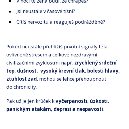
V noci tě žena budí, že chrápeš?
Jsi neustále v časové tísni?
Cítíš nervozitu a reaguješ podrážděně?
Pokud neustále přehlížíš prvotní signály těla
ovlivněné stresem a celkově nezdravými
civilizačními zvyklostmi např.
zrychlený srdeční
tep, dušnost, vysoký krevní tlak, bolesti hlavy,
ztuhlost zad
, mohou se lehce přehoupnout
do chronicity.
Pak už je jen krůček k
vyčerpanosti, úzkosti,
panickým atakám, depresi
a nespavosti
.