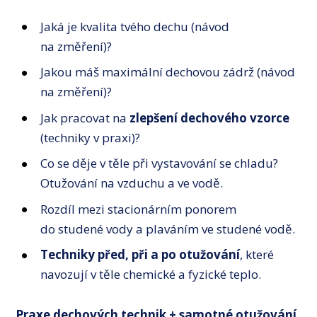
Jaká je kvalita tvého dechu (návod
na změření)?
Jakou máš maximální dechovou zádrž (návod
na změření)?
Jak pracovat na
zlepšení dechového vzorce
(techniky v praxi)?
Co se děje v těle při vystavování se chladu?
Otužování na vzduchu a ve vodě.
Rozdíl mezi stacionárním ponorem
do studené vody a plaváním ve studené vodě.
Techniky před, při a po otužování
, které
navozují v těle chemické a fyzické teplo.
Praxe dechových technik + samotné otužování.