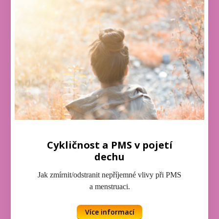
Cykličnost a PMS v pojetí
dechu
Jak zmírnit/odstranit nepříjemné vlivy při PMS
a menstruaci.
Více informací