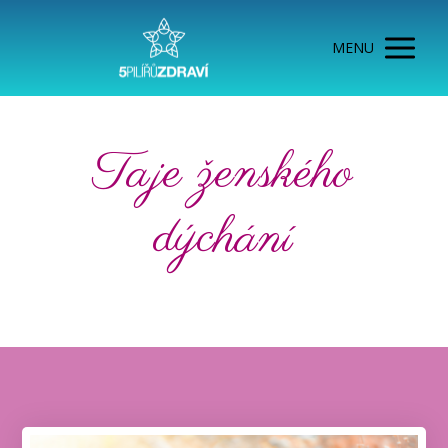
MENU
Taje ženského
dýchání