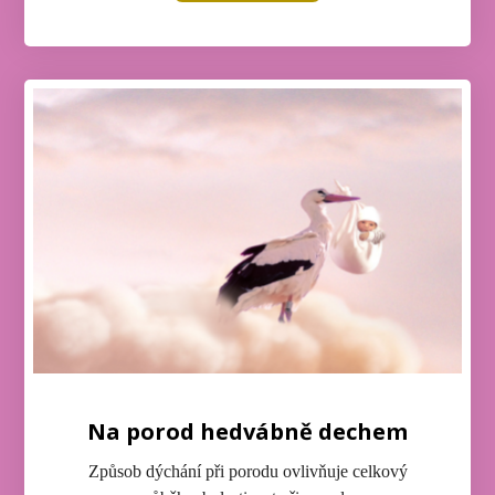
Na porod hedvábně dechem
Způsob dýchání při porodu ovlivňuje celkový