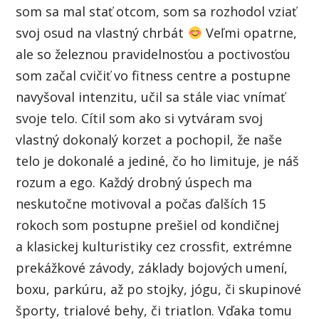
som sa mal stať otcom, som sa rozhodol vziať
svoj osud na vlastný chrbát
Veľmi opatrne,
ale so železnou pravidelnosťou a poctivosťou
som začal cvičiť vo fitness centre a postupne
navyšoval intenzitu, učil sa stále viac vnímať
svoje telo. Cítil som ako si vytváram svoj
vlastný dokonalý korzet a pochopil, že naše
telo je dokonalé a jediné, čo ho limituje, je náš
rozum a ego. Každý drobný úspech ma
neskutočne motivoval a počas ďalších 15
rokoch som postupne prešiel od kondičnej
a klasickej kulturistiky cez crossfit, extrémne
prekážkové závody, základy bojových umení,
boxu, parkúru, až po stojky, jógu, či skupinové
športy, trialové behy, či triatlon. Vďaka tomu