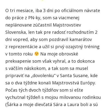
O tri mesiace, iba 3 dni po oficiálnom návrate
do práce z PN-ky, som sa viacmenej
neplánovane zúčastnil Majstrovstiev
Slovenska, len tak pre radosť rozhodnutím 2
dni vopred, aby som pozdravil kamarátov
z reprezentácie a užil si prvý ozajstný tréning
v tomto roku
Na moje obrovské
prekvapenie som však vyhral, a to dokonca
s väčším náskokom, a tak som sa musel
pripraviť na „dovolenku“ v Santa Susane, kde
sa o dva týždne konali Majstrovstvá Európy.
Počas tých dvoch týždňov som si ešte
vychutnal týždeň s mojou milovanou rodinkou
(Šárka a moje dievčatá Sára a Laura boli a sú