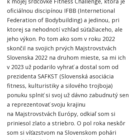
k mojej srdcovke Fitness Challenge, ktorá je
oficiálnou discipínou IFBB (Internetional
Federation of Bodybuilding) a jedinou, pri
ktorej sa nehodnotí vzhľad súťažiaceho, ale
jeho výkon. Po tom ako som v roku 2022
skončil na svojich prvých Majstrovstvách
Slovenska 2022 na druhom mieste, sa mi ich
v 2023 už podarilo vyhrať a dostal som od
prezidenta SAFKST (Slovenská asociácia
fitness, kulturistiky a silového trojboja)
ponuku splniť si svoj už dávno zabudnutý sen
a reprezentovať svoju krajinu
na Majstrovstvách Európy, odkiaľ som si
priniesol zlato a striebro. O pol roka neskôr
som si víťazstvom na Slovenskom pohári