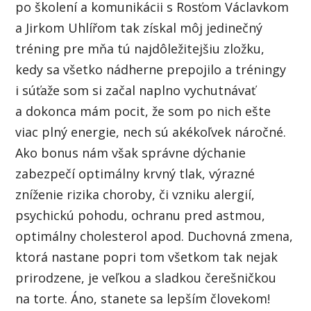
po školení a komunikácii s Rosťom Václavkom
a Jirkom Uhlířom tak získal môj jedinečný
tréning pre mňa tú najdôležitejšiu zložku,
kedy sa všetko nádherne prepojilo a tréningy
i súťaže som si začal naplno vychutnávať
a dokonca mám pocit, že som po nich ešte
viac plný energie, nech sú akékoľvek náročné.
Ako bonus nám však správne dýchanie
zabezpečí optimálny krvný tlak, výrazné
zníženie rizika choroby, či vzniku alergií,
psychickú pohodu, ochranu pred astmou,
optimálny cholesterol apod. Duchovná zmena,
ktorá nastane popri tom všetkom tak nejak
prirodzene, je veľkou a sladkou čerešničkou
na torte. Áno, stanete sa lepším človekom!