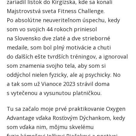
zariadil lístok do Kirgizska, kde sa konali
Majstrovstvá sveta Fitness Challenge.
Po absolútne neuveriteľnom úspechu, kedy
som vo svojich 44 rokoch priniesol
na Slovensko dve zlaté a dve strieborné
medaile, som bol plný motivácie a chuti
do ďalších ešte tvrdších tréningov, a ignoroval
som znamenia svojho tela, aby som si
oddýchol nielen fyzicky, ale aj psychicky. No
a tak som už Vianoce 2023 strávil doma
s vytečenou a vysunutou platničkou.
Tu sa začalo moje prvé praktikovanie Oxygen
Advantage vďaka Rosťovým Dýchankom, kedy
som vďaka nim, môjmu skvelému
fyzio.kámošovi Jožkovi Piačekovi a poctivej