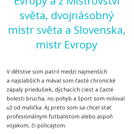
Evropy a z Mistrovství
světa, dvojnásobný
mistr světa a Slovenska,
mistr Evropy
V dětstve som patril medzi najmenších
a najslabších a mával som časté chronické
zápaly priedušiek, dýchacích ciest a časté
bolesti brucha, no pohyb a šport som miloval
už od malička. Aj preto som sa chcel stať
profesionálnym futbalistom alebo aspoň
vojakom, či policajtom.