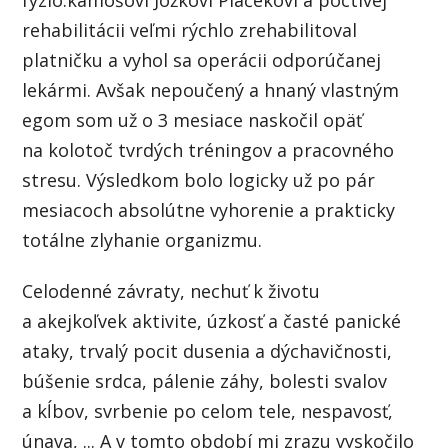
rehabilitácii veľmi rýchlo zrehabilitoval
platničku a vyhol sa operácii odporúčanej
lekármi. Avšak nepoučený a hnaný vlastným
egom som už o 3 mesiace naskočil opäť
na kolotoč tvrdých tréningov a pracovného
stresu. Výsledkom bolo logicky už po pár
mesiacoch absolútne vyhorenie a prakticky
totálne zlyhanie organizmu.
Celodenné závraty, nechuť k životu
a akejkoľvek aktivite, úzkosť a časté panické
ataky, trvalý pocit dusenia a dýchavičnosti,
búšenie srdca, pálenie záhy, bolesti svalov
a kĺbov, svrbenie po celom tele, nespavosť,
únava, ... A v tomto období mi zrazu vyskočilo