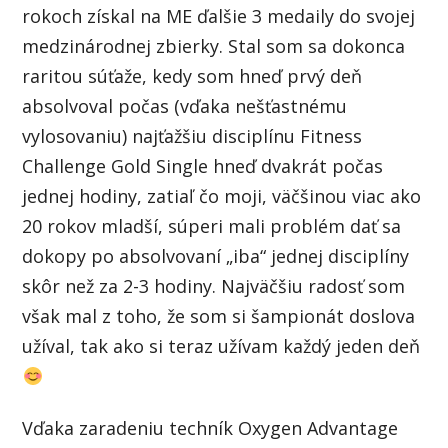
rokoch získal na ME ďalšie 3 medaily do svojej
medzinárodnej zbierky. Stal som sa dokonca
raritou súťaže, kedy som hneď prvý deň
absolvoval počas (vďaka nešťastnému
vylosovaniu) najťažšiu disciplínu Fitness
Challenge Gold Single hneď dvakrát počas
jednej hodiny, zatiaľ čo moji, väčšinou viac ako
20 rokov mladší, súperi mali problém dať sa
dokopy po absolvovaní „iba“ jednej disciplíny
skôr než za 2-3 hodiny. Najväčšiu radosť som
však mal z toho, že som si šampionát doslova
užíval, tak ako si teraz užívam každý jeden deň
Vďaka zaradeniu techník Oxygen Advantage