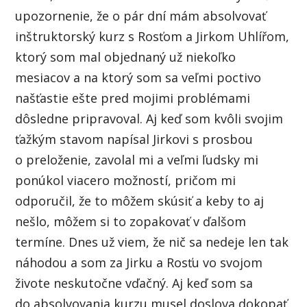
upozornenie, že o pár dní mám absolvovať
inštruktorský kurz s Rosťom a Jirkom Uhlířom,
ktorý som mal objednaný už niekoľko
mesiacov a na ktorý som sa veľmi poctivo
našťastie ešte pred mojimi problémami
dôsledne pripravoval. Aj keď som kvôli svojim
ťažkým stavom napísal Jirkovi s prosbou
o preloženie, zavolal mi a veľmi ľudsky mi
ponúkol viacero možností, pričom mi
odporučil, že to môžem skúsiť a keby to aj
nešlo, môžem si to zopakovať v ďalšom
termíne. Dnes už viem, že nič sa nedeje len tak
náhodou a som za Jirku a Rosťu vo svojom
živote neskutočne vďačný. Aj keď som sa
do absolvovania kurzu musel doslova dokopať