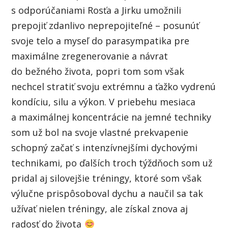
s odporúčaniami Rosťa a Jirku umožnili
prepojiť zdanlivo neprepojiteľné – posunúť
svoje telo a myseľ do parasympatika pre
maximálne zregenerovanie a návrat
do bežného života, popri tom som však
nechcel stratiť svoju extrémnu a ťažko vydrenú
kondíciu, silu a výkon. V priebehu mesiaca
a maximálnej koncentrácie na jemné techniky
som už bol na svoje vlastné prekvapenie
schopný začať s intenzívnejšími dychovými
technikami, po ďalších troch týždňoch som už
pridal aj silovejšie tréningy, ktoré som však
výlučne prispôsoboval dychu a naučil sa tak
užívať nielen tréningy, ale získal znova aj
radosť do života