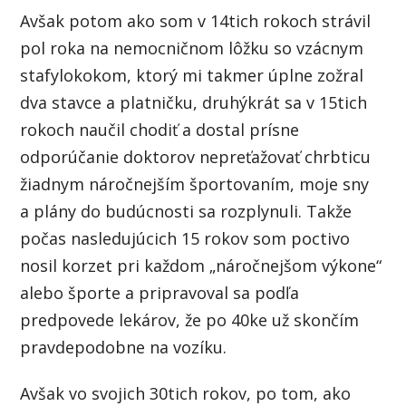
Avšak potom ako som v 14tich rokoch strávil
pol roka na nemocničnom lôžku so vzácnym
stafylokokom, ktorý mi takmer úplne zožral
dva stavce a platničku, druhýkrát sa v 15tich
rokoch naučil chodiť a dostal prísne
odporúčanie doktorov nepreťažovať chrbticu
žiadnym náročnejším športovaním, moje sny
a plány do budúcnosti sa rozplynuli. Takže
počas nasledujúcich 15 rokov som poctivo
nosil korzet pri každom „náročnejšom výkone“
alebo športe a pripravoval sa podľa
predpovede lekárov, že po 40ke už skončím
pravdepodobne na vozíku.
Avšak vo svojich 30tich rokov, po tom, ako