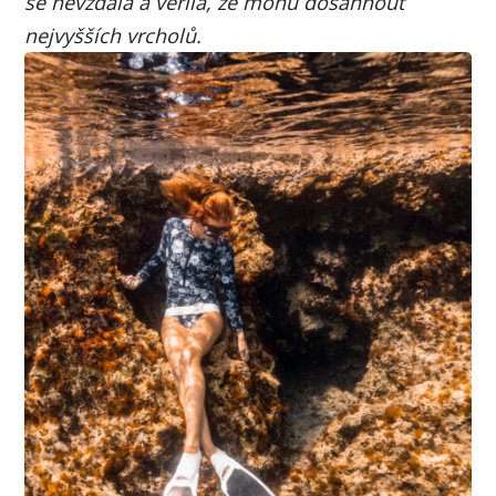
se nevzdala a věřila, že mohu dosáhnout
nejvyšších vrcholů.