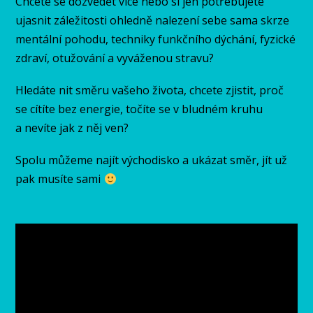
Chcete se dozvědět více nebo si jen potřebujete
ujasnit záležitosti ohledně nalezení sebe sama skrze
mentální pohodu, techniky funkčního dýchání, fyzické
zdraví, otužování a vyváženou stravu?
Hledáte nit směru vašeho života, chcete zjistit, proč
se cítíte bez energie, točíte se v bludném kruhu
a nevíte jak z něj ven?
Spolu můžeme najít východisko a ukázat směr, jít už
pak musíte sami
Video
přehrávač