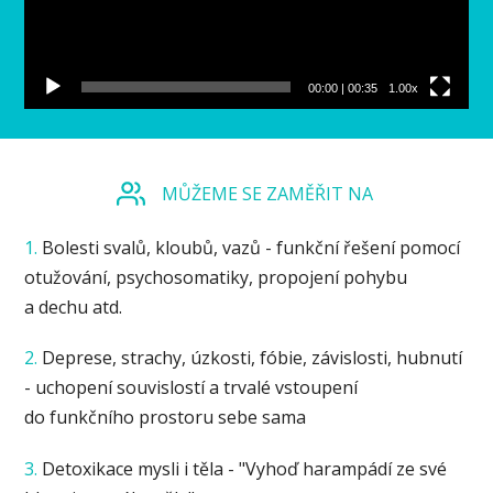
00:00
|
00:35
1.00x
MŮŽEME SE ZAMĚŘIT NA
1.
Bolesti svalů, kloubů, vazů - funkční řešení pomocí
otužování, psychosomatiky, propojení pohybu
a dechu atd.
2.
Deprese, strachy, úzkosti, fóbie, závislosti, hubnutí
- uchopení souvislostí a trvalé vstoupení
do funkčního prostoru sebe sama
3.
Detoxikace mysli i těla - "Vyhoď harampádí ze své