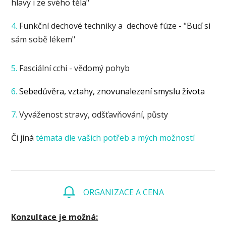
hlavy i ze svého těla"
4.
Funkční dechové techniky a dechové fúze - "Buď si
sám sobě lékem"
5.
Fasciální cchi - vědomý pohyb
6.
Sebedůvěra, vztahy, znovunalezení smyslu života
7.
Vyváženost stravy, odšťavňování, půsty
Či jiná
témata dle vašich potřeb a mých možností
ORGANIZACE A CENA
Konzultace je možná: