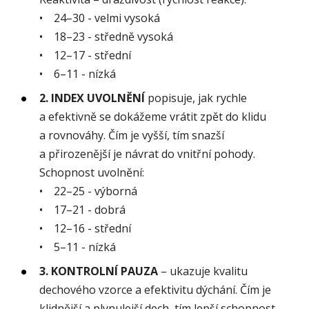
• 24–30 - velmi vysoká
• 18–23 - středně vysoká
• 12–17 - střední
• 6–11 - nízká
2. INDEX UVOLNĚNÍ
popisuje, jak rychle
a efektivně se dokážeme vrátit zpět do klidu
a rovnováhy. Čím je vyšší, tím snazší
a přirozenější je návrat do vnitřní pohody.
Schopnost uvolnění:
• 22–25 - výborná
• 17–21 - dobrá
• 12–16 - střední
• 5–11 - nízká
3. KONTROLNÍ PAUZA
– ukazuje kvalitu
dechového vzorce a efektivitu dýchání. Čím je
klidnější a plynulejší dech, tím lepší schopnost