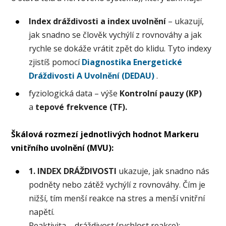
Index dráždivosti a index uvolnění
– ukazují,
jak snadno se člověk vychýlí z rovnováhy a jak
rychle se dokáže vrátit zpět do klidu. Tyto indexy
zjistíš pomocí
Diagnostika Energetické
Dráždivosti A Uvolnění (DEDAU)
.
fyziologická data – výše
Kontrolní pauzy (KP)
a
tepové frekvence (TF).
Škálová rozmezí jednotlivých hodnot Markeru
vnitřního uvolnění (MVU):
1. INDEX DRÁŽDIVOSTI
ukazuje, jak snadno nás
podněty nebo zátěž vychýlí z rovnováhy. Čím je
nižší, tím menší reakce na stres a menší vnitřní
napětí.
Reaktivita – dráždivost (rychlost reakce):