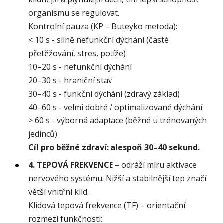
organismu se regulovat.
Kontrolní pauza (KP – Buteyko metoda):
< 10 s - silně nefunkční dýchání (časté
přetěžování, stres, potíže)
10–20 s - nefunkční dýchání
20–30 s - hraniční stav
30–40 s - funkční dýchání (zdravý základ)
40–60 s - velmi dobré / optimalizované dýchání
> 60 s - výborná adaptace (běžné u trénovaných
jedinců)
Cíl pro běžné zdraví: alespoň 30–40 sekund.
4. TEPOVÁ FREKVENCE
– odráží míru aktivace
nervového systému. Nižší a stabilnější tep značí
větší vnitřní klid.
Klidová tepová frekvence (TF) – orientační
rozmezí funkčnosti: