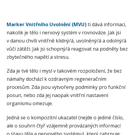
Marker Vnitřního Uvolnění (MVU)
ti dává informaci,
nakolik je tělo i nervový systém v rovnováze. Jak jsi
v danou chvíli vnitřně klidný/á, uvolněný/á a odolný/á
vůči zátěži. Jak jsi schopný/á reagovat na podněty bez
zbytečného napětí a stresu.
Zda je tvé tělo i mysl v takovém rozpoložení, že bez
námahy dochází k ozdravným regeneračním
procesům. Zda jsou vytvořeny podmínky pro funkční
posun, nebo zda jej naopak vnitřní nastavení
organismu omezuje.
Jedná se o kompozitní ukazatel (nejde o jediné číslo,
ale o souhrn čtyř vzájemně provázaných informací
o stavu těla a nervového systému), který zahrnuje: