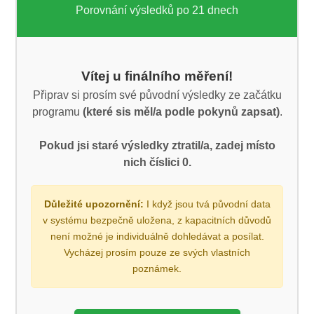
Porovnání výsledků po 21 dnech
Vítej u finálního měření!
Připrav si prosím své původní výsledky ze začátku
programu
(které sis
měl/a
podle pokynů zapsat)
.
Pokud jsi staré výsledky
ztratil/a
, zadej místo
nich číslici 0.
Důležité upozornění:
I když jsou tvá původní data
v systému bezpečně uložena, z kapacitních důvodů
není možné je individuálně dohledávat a posílat.
Vycházej prosím pouze ze svých vlastních
poznámek.