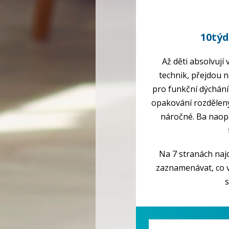
10tý
Až děti absolvují
technik, přejdou
pro funkční dýchání.
opakování rozděleny
náročné. Ba naopa
Na 7 stranách najd
zaznamenávat, co v
s