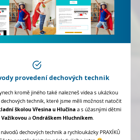
vody provedení dechových technik
ynech kromě jiného také nalezneš videa s ukázkou
echových technik, které jsme měli možnost natočit
ladní školou Vřesina u Hlučína
a s úžasnými dětmi
 Važíkovou
a
Ondráškem Hluchníkem
.
z návodů dechových technik a rychloukázky PRAXÍKŮ