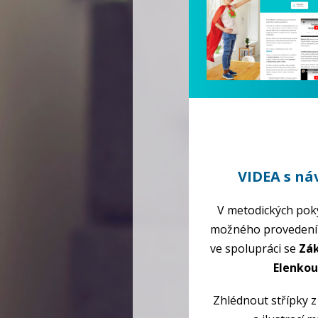
VIDEA s ná
V metodických pok
možného provedení d
ve spolupráci se
Zák
Elenkou
Zhlédnout střípky 