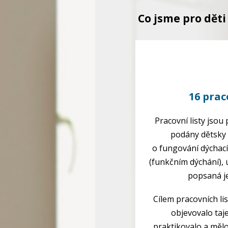
Co jsme pro děti 
16 prac
Pracovní listy jso
podány dětsky 
o fungování dýchací
(funkčním dýchání), ú
popsaná je
Cílem pracovních li
objevovalo taj
praktikovalo a mělo