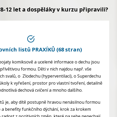
8-12 let a dospěláky v kurzu připravili?
ovních listů PRAXÍKŮ (68 stran)
u pojaty komiksově a ucelené informace o dechu jsou
přívětivou formou. Děti v nich najdou např. vše
ch svalů, o Zlodechu (hyperventilaci), o Superdechu
koly k vyřešení, prostor pro vlastní tvoření, detailně
dnotlivá dechová cvičení a mnoho dalšího.
stů je, aby dítě postupně hravou nenásilnou formou
e a benefity funkčního dýchání, krok za krokem
 radost z pozitivních změn, které na sebe nenechají