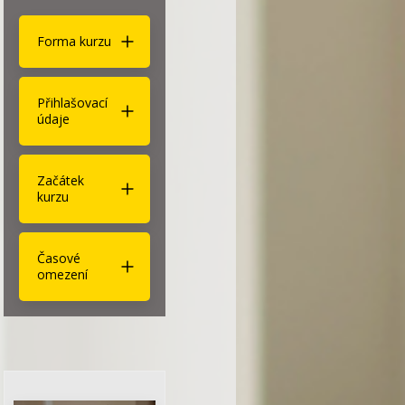
Forma kurzu
Přihlašovací
údaje
Začátek
kurzu
Časové
omezení