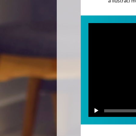
a ilustrací 
Video
přehrávač