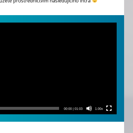
můžete prostřednictvím následujícího intra
00:00
|
01:03
1.00x