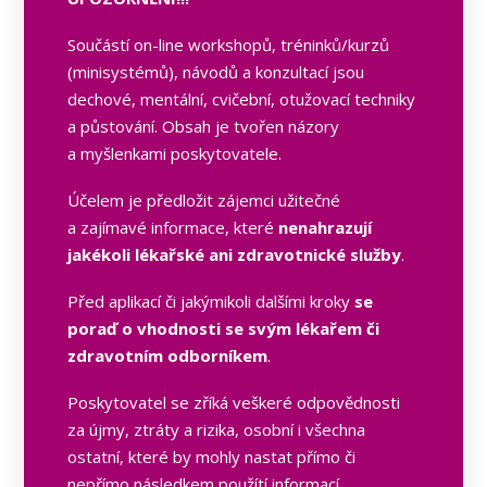
Součástí on-line workshopů, tréninků/kurzů
(minisystémů), návodů a konzultací jsou
dechové, mentální, cvičební, otužovací techniky
a půstování. Obsah je tvořen názory
a myšlenkami poskytovatele.
Účelem je předložit zájemci užitečné
a zajímavé informace, které
nenahrazují
jakékoli lékařské ani zdravotnické služby
.
Před aplikací či jakýmikoli dalšími kroky
se
poraď o vhodnosti se svým lékařem či
zdravotním odborníkem
.
Poskytovatel se zříká veškeré odpovědnosti
za újmy, ztráty a rizika, osobní i všechna
ostatní, které by mohly nastat přímo či
nepřímo následkem použítí informací