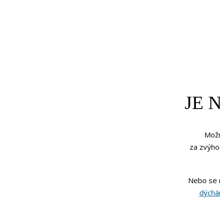
JE 
Mož
za zvýhod
Nebo se 
dých