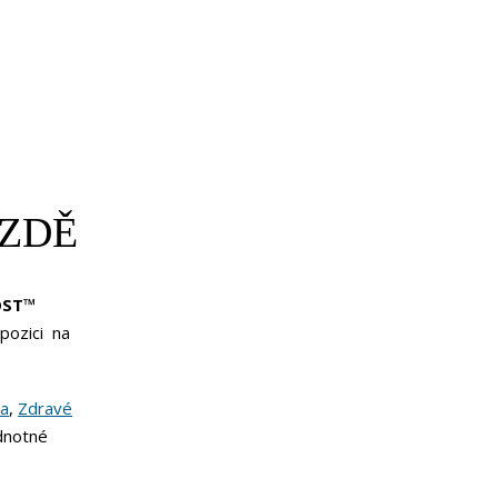
OZDĚ
OST
™
spozici na
na
,
Zdravé
dnotné