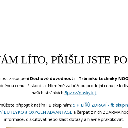
NÁM LÍTO, PŘIŠLI JSTE P
nost zakoupení
Dechové dovednosti
-
Tréninku techniky NO
něnou cenu již skončila. Nicméně za běžnou prodejní cenu je k di
našich stránkách
5pz.cz/poskytuji
můžete připojit k naším FB skupinám:
5 PILÍŘŮ ZDRAVÍ - fb skupi
ání BUTEYKO a OXYGEN ADVANTAGE
a čerpat z nich ZDARMA ho
informace, diskutovat nebo klást dotazy a hlavně praktikovat.