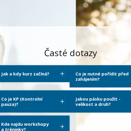
Časté dotazy
Jak a kdy kurz začíná?
Co je nutné pořídit před
zahájením?
Co je KP (Kontrolní
Jakou pásku použít -
pauza)?
velikost a druh?
Kde najdu workshopy
a tréninky?