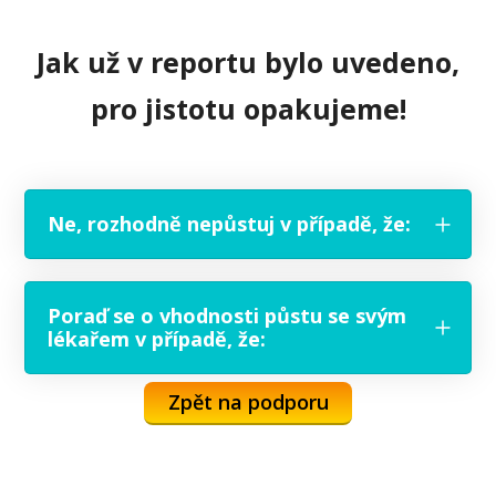
Jak už v reportu bylo uvedeno,
pro jistotu opakujeme!
Ne, rozhodně nepůstuj v případě, že:
Poraď se o vhodnosti půstu se svým
lékařem v případě, že:
Zpět na podporu