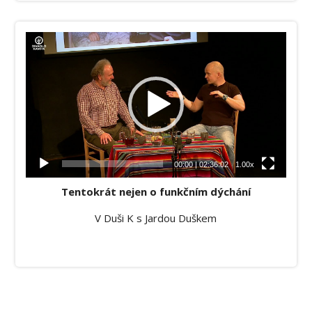
Video
přehrávač
00:00
|
02:36:02
1.00x
Tentokrát nejen o funkčním dýchání
V Duši K s Jardou Duškem