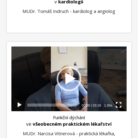
v
kardiologii
MUDr. Tomáš Indruch - kardiolog a angiolog
Video
přehrávač
00:00
|
03:16
1.00x
Funkční dýchání
ve
všeobecném praktickém lékařství
MUDr. Narcisa Vitnerová - praktická lékařka,