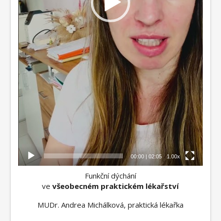
00:00
|
02:05
1.00x
Funkční dýchání
ve
všeobecném praktickém lékařství
MUDr. Andrea Michálková, praktická lékařka