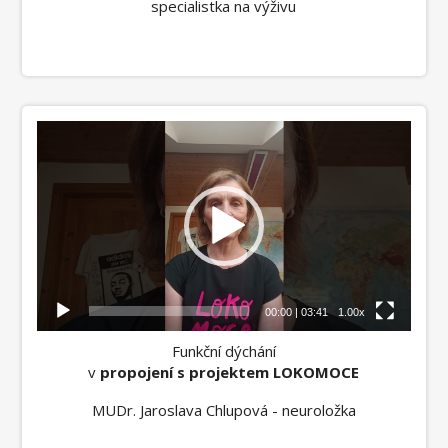
specialistka na výživu
Video
přehrávač
00:00
|
03:41
1.00x
Funkční dýchání
v
propojení s projektem LOKOMOCE
MUDr. Jaroslava Chlupová - neuroložka