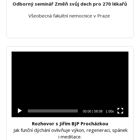
Odborný seminář Změň svůj dech pro 270 lékařů
Všeobecná fakultní nemocnice v Praze
Video
přehrávač
00:00
|
58:08
1.00x
Rozhovor s Jiřím BJP Procházkou
Jak funční dýchání ovlivňuje výkon, regeneraci, spánek
i meditace.