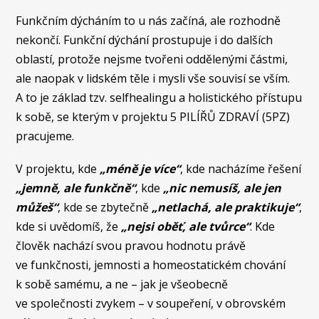
Funkčním dýcháním to u nás začíná, ale rozhodně
nekončí. Funkční dýchání prostupuje i do dalších
oblastí, protože nejsme tvořeni oddělenými částmi,
ale naopak v lidském těle i mysli vše souvisí se vším.
A to je základ tzv. selfhealingu a holistického přístupu
k sobě, se kterým v projektu 5 PILÍŘŮ ZDRAVÍ (5PZ)
pracujeme.
V projektu, kde
„méně je více“
, kde nacházíme řešení
„jemně, ale funkčně“
, kde
„nic nemusíš, ale jen
můžeš“
, kde se zbytečně
„netlachá, ale praktikuje“
,
kde si uvědomíš, že
„nejsi oběť, ale tvůrce“
. Kde
člověk nachází svou pravou hodnotu právě
ve funkčnosti, jemnosti a homeostatickém chování
k sobě samému, a ne – jak je všeobecně
ve společnosti zvykem – v soupeření, v obrovském