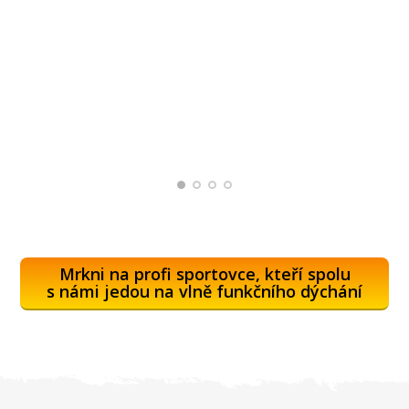
Mrkni na profi sportovce, kteří spolu
s námi jedou na vlně funkčního dýchání