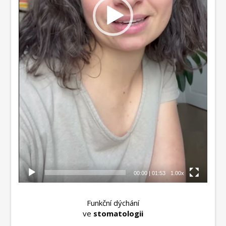
00:00
|
01:53
1.00x
Funkční dýchání
ve
stomatologii