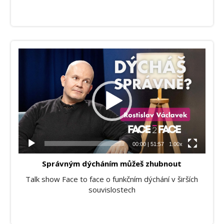
Video
přehrávač
00:00
|
51:57
1.00x
Správným dýcháním můžeš zhubnout
Talk show Face to face o funkčním dýchání v širších
souvislostech