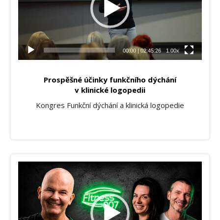
00:00
|
02:45:26
1.00x
Prospěšné účinky funkčního dýchání
v klinické logopedii
Kongres Funkční dýchání a klinická logopedie
Video
přehrávač