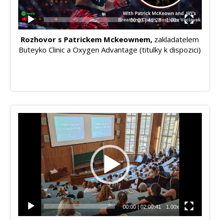
00:00
|
41:28
1.00x
Rozhovor s Patrickem Mckeownem,
zakladatelem
Buteyko Clinic a Oxygen Advantage (titulky k dispozici)
Video
přehrávač
00:00
|
02:00:41
1.00x