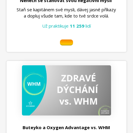
Nenech se stahovat svou negativní myslí
Staň se kapitánem své mysli, dávej jasné příkazy
a dopluj všude tam, kde to tvé srdce volá.
Už praktikuje
11 259
lidí
Buteyko a Oxygen Advantage vs. WHM