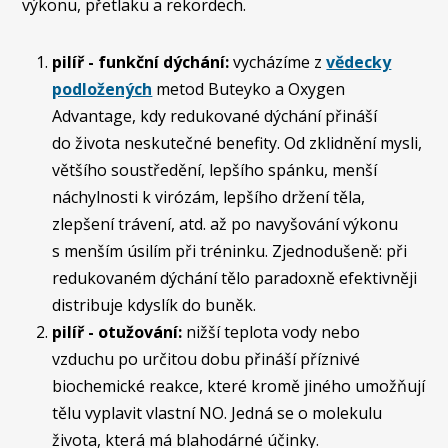
výkonu, přetlaku a rekordech.
pilíř - funkční dýchání:
vycházíme z
vědecky
podložených
metod Buteyko a Oxygen
Advantage, kdy redukované dýchání přináší
do života neskutečné benefity. Od zklidnění mysli,
většího soustředění, lepšího spánku, menší
náchylnosti k virózám, lepšího držení těla,
zlepšení trávení, atd. až po navyšování výkonu
s menším úsilím při tréninku. Zjednodušeně: při
redukovaném dýchání tělo paradoxně efektivněji
distribuje kdyslík do buněk.
pilíř - otužování:
nižší teplota vody nebo
vzduchu po určitou dobu přináší příznivé
biochemické reakce, které kromě jiného umožňují
tělu vyplavit vlastní NO. Jedná se o molekulu
života, která má blahodárné účinky.