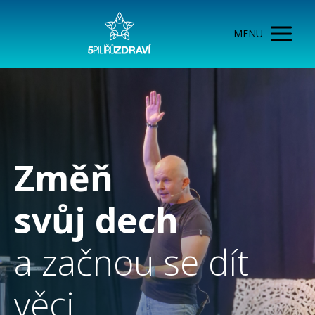
MENU
Změň
svůj dech
a začnou se dít
věci