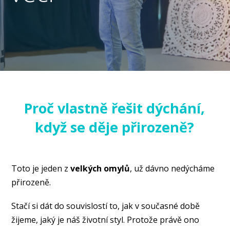
Proč vlastně řešit dýchání,
když se děje přirozeně?
Toto je jeden z
velkých omylů
, už dávno nedýcháme
přirozeně.
Stačí si dát do souvislostí to, jak v současné době
žijeme, jaký je náš životní styl. Protože právě ono