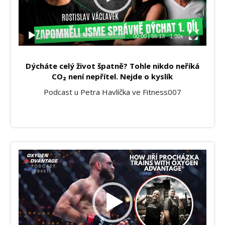
00:00
|
56:13
1.00x
Dýcháte celý život špatně? Tohle nikdo neříká
CO₂ není nepřítel. Nejde o kyslík
Podcast u Petra Havlíčka ve Fitness007
Video
přehrávač